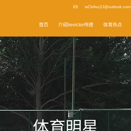
wCbAvc2J@outlook.com
首页
介绍bevictor伟德
体育热点
体育明星