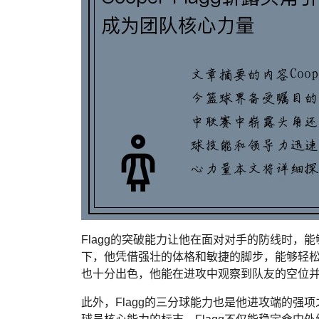
Flagg的突破能力让他在面对对手的防线时
下，他凭借强壮的体格和敏捷的脚步，能够轻松
也十分出色，他能在进攻中观察到队友的空位
此外，Flagg的三分球能力也是他进攻端的