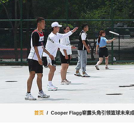
首页
Cooper Flagg崭露头角引领篮球未