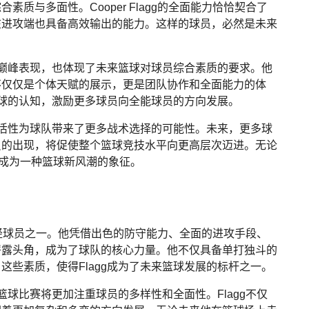
质与多面性。Cooper Flagg的全面能力恰恰契合了
在进攻端也具备高效输出的能力。这样的球员，必然是未来
赋的巅峰表现，也体现了未来篮球对球员综合素质的要求。他
不仅仅是个体天赋的展示，更是团队协作和全面能力的体
篮球的认知，激励更多球员向全能球员的方向发展。
和灵活性为球队带来了更多战术选择的可能性。未来，更多球
员的出现，将促使整个篮球竞技水平向更高层次迈进。无论
疑将成为一种篮球新风潮的象征。
目的年轻球员之一。他凭借出色的防守能力、全面的进攻手段、
崭露头角，成为了球队的核心力量。他不仅具备单打独斗的
这些素质，使得Flagg成为了未来篮球发展的标杆之一。
篮球比赛将更加注重球员的多样性和全面性。Flagg不仅