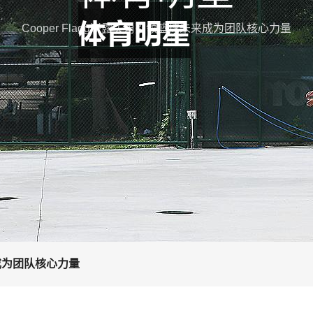
Cooper Flagg崭露头角引领篮球未来成为团队核心力量
来成为团队核心力量