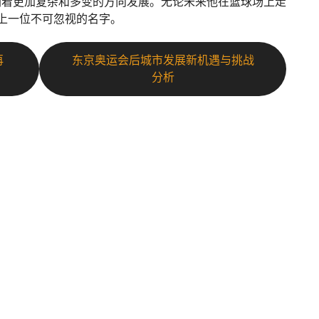
朝着更加复杂和多变的方向发展。无论未来他在篮球场上走
史上一位不可忽视的名字。
再
东京奥运会后城市发展新机遇与挑战
分析
导航
订
介绍bevictor伟德
体育热点
订
🏆
体育明星
服务种类
品广
找到伟德国际1946
真