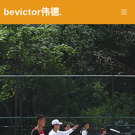
bevictor伟德
.