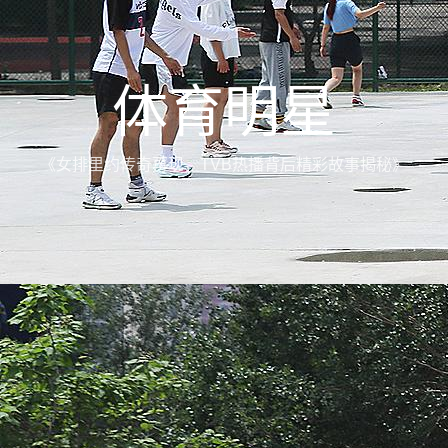
体育明星
《女排里约传奇再现，TVB热播背后精彩故事揭秘》