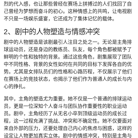
烈的代入感，也让那些曾经在赛场上拼搏过的人们找回了自
己曾经为梦想而奋斗的初心。这种情感上的共鸣，让电视剧
不只是一场娱乐盛宴，它还成为了集体记忆的载体。
2、剧中的人物塑造与情感冲突
剧中的人物塑造是该剧最引人注目之处之一。无论是主角排
球运动员，还是身边的教练员、队友，每个角色都被赋予了
鲜明的个性和独特的背景。通过这些角色，剧集展现了团队
中不同性格、背景的女性如何在共同的目标下发挥各自的优
势。尤其是女排队员们的性格和心路历程，不仅展示了他们
在赛场上的竞技状态，也揭示了他们作为普通人的成长与内
心的挣扎。
其中，主角的塑造尤为重要。她不仅是一个普通的排球运动
员，更是一位深知个人奋斗与团队协作重要性的职业运动
员。剧中，主角经历了从无名小卒到顶级运动员的成长过
程，这一过程充满了挑战、冲突和不确定性。她不仅要面对
来自外部的压力，还要处理自己内心的焦虑与困惑，这样的
设定让人物更加真实立体。剧中的情感冲突，特别是主角与