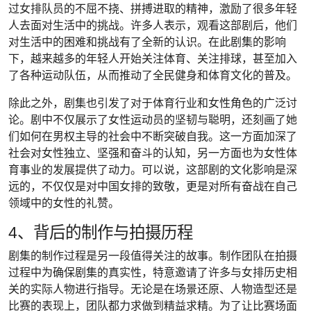
过女排队员的不屈不挠、拼搏进取的精神，激励了很多年轻
人去面对生活中的挑战。许多人表示，观看这部剧后，他们
对生活中的困难和挑战有了全新的认识。在此剧集的影响
下，越来越多的年轻人开始关注体育、关注排球，甚至加入
了各种运动队伍，从而推动了全民健身和体育文化的普及。
除此之外，剧集也引发了对于体育行业和女性角色的广泛讨
论。剧中不仅展示了女性运动员的坚韧与聪明，还刻画了她
们如何在男权主导的社会中不断突破自我。这一方面加深了
社会对女性独立、坚强和奋斗的认知，另一方面也为女性体
育事业的发展提供了动力。可以说，这部剧的文化影响是深
远的，不仅仅是对中国女排的致敬，更是对所有奋战在自己
领域中的女性的礼赞。
4、背后的制作与拍摄历程
剧集的制作过程是另一段值得关注的故事。制作团队在拍摄
过程中为确保剧集的真实性，特意邀请了许多与女排历史相
关的实际人物进行指导。无论是在场景还原、人物造型还是
比赛的表现上，团队都力求做到精益求精。为了让比赛场面