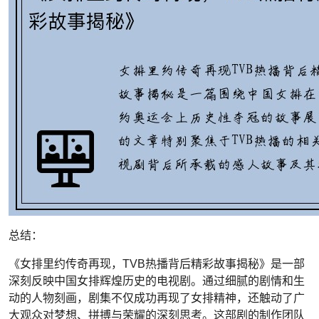
总结：
《女排里约传奇再现，TVB热播背后精彩故事揭秘》是一部
深刻反映中国女排辉煌历史的电视剧。通过细腻的剧情和生
动的人物刻画，剧集不仅成功再现了女排精神，还触动了广
大观众对梦想、拼搏与荣耀的深刻思考。这部剧的制作团队