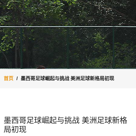
首页
墨西哥足球崛起与挑战 美洲足球新格局初现
墨西哥足球崛起与挑战 美洲足球新格
局初现