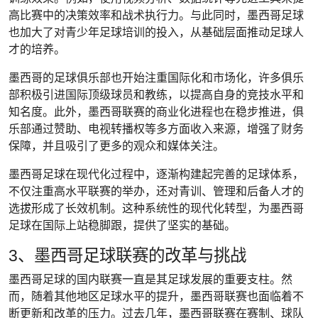
高比赛中的决策效率和战术执行力。与此同时，墨西哥足球
也加大了对青少年足球培训的投入，从基础层面推动足球人
才的培养。
墨西哥的足球俱乐部也开始注重国际化和市场化，许多俱乐
部积极引进国际顶级球员和教练，以提高自身的竞技水平和
知名度。此外，墨西哥联赛的商业化进程也在稳步推进，俱
乐部通过赞助、电视转播权等多方面收入来源，增强了财务
保障，并且吸引了更多的观众和媒体关注。
墨西哥足球在现代化过程中，逐渐构建起完善的足球体系，
不仅注重高水平联赛的举办，还对青训、管理和后备人才的
选拔形成了长效机制。这种系统性的现代化转型，为墨西哥
足球在国际上站稳脚跟，提供了坚实的基础。
3、墨西哥足球联赛的改革与挑战
墨西哥足球的国内联赛一直是其足球发展的重要支柱。然
而，随着其他地区足球水平的提升，墨西哥联赛也面临着不
断更新和改革的压力。过去几年，墨西哥联赛在赛制、球队