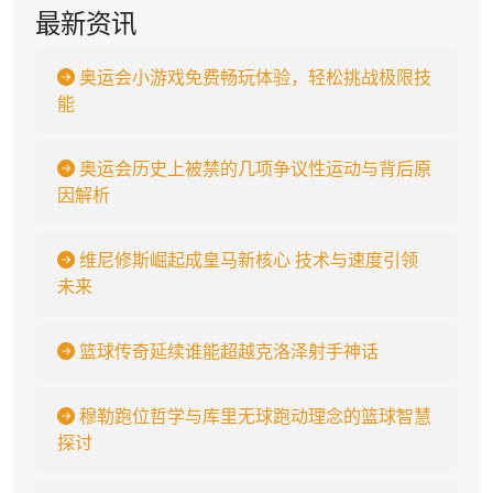
最新资讯
奥运会小游戏免费畅玩体验，轻松挑战极限技
能
奥运会历史上被禁的几项争议性运动与背后原
因解析
维尼修斯崛起成皇马新核心 技术与速度引领
未来
篮球传奇延续谁能超越克洛泽射手神话
穆勒跑位哲学与库里无球跑动理念的篮球智慧
探讨