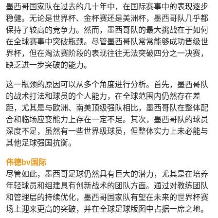
墨西哥国家队在过去的几十年中，在国际赛事中的表现逐步
稳健。无论是世界杯、金杯赛还是美洲杯，墨西哥队几乎都
保持了较高的竞争力。然而，墨西哥队的最大挑战在于如何
在全球赛事中突破瓶颈。尽管墨西哥队常常能够成功晋级世
界杯，但在淘汰赛阶段的表现往往无法突破四分之一决赛，
缺乏进一步突破的能力。
这一瓶颈的原因可以从多个角度进行分析。首先，墨西哥队
的战术打法和球员的个人能力，在全球范围内仍然存在差
距，尤其是与欧洲、南美顶级强队相比，墨西哥队在整体配
合和临场应变能力上存在一定不足。其次，墨西哥队的球员
深度不足，虽然有一些世界级球员，但整体实力上未必能与
其他足球强国抗衡。
伟德bv国际
尽管如此，墨西哥足球仍然具有巨大的潜力，尤其是在培养
年轻球员和组建具有创新战术的团队方面。通过对教练团队
和管理层的持续优化，墨西哥国家队有望在未来的世界杯赛
场上迎来更高的突破，并在全球足球版图中占据一席之地。