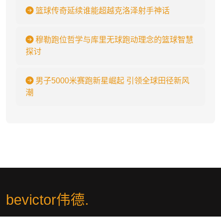
篮球传奇延续谁能超越克洛泽射手神话
穆勒跑位哲学与库里无球跑动理念的篮球智慧
探讨
男子5000米赛跑新星崛起 引领全球田径新风
潮
bevictor伟德
.