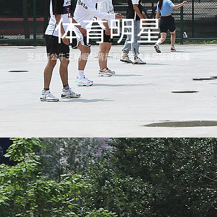
体育明星
芝加哥公牛王朝崛起背后的传奇故事与篮球荣耀