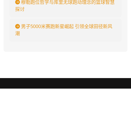
穆勒跑位哲学与库里无球跑动理念的篮球智慧
探讨
男子5000米赛跑新星崛起 引领全球田径新风
潮
bevictor伟德
.
bevictor伟德-bv伟德国际体育官方网站🏆bv伟德小师妹🏆是世界最受
欢迎的在线品牌之一,bevictor伟德公司产品广泛,提供网页版登录入