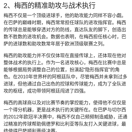
2、梅西的精准助攻与战术执行
梅西不仅是一个顶级进球手，他的助攻能力同样不容小觑。
在巴萨的巅峰时期，梅西常常担任球队的进攻指挥官。梅西
的传球总是能够穿透对方的防线，直达队友的脚下，创造出
数不胜数的进攻机会。数据也表明，在梅西担任核心时，巴
萨的进球数和助攻数常年居于欧洲顶级联赛之列。
梅西的助攻能力并不仅仅体现在直接传球上，还体现在他对
整体战术的执行上。作为一名进攻核心，梅西在比赛中总是
能够根据局势调整自己的位置，扮演起“隐形指挥官”的角
色。在2010年世界杯的阿根廷队中，尽管梅西并未拿到过多
进球，但他通过自己出色的控球和传球能力，成为了全队进
攻的枢纽，成功带领阿根廷闯进了四强。
梅西的高球商以及对比赛节奏的掌控能力，使得他不仅仅是
一个得分机器，更是战术执行的关键所在。在巴萨与切尔西
的2012年欧冠半决赛中，梅西不仅自己频频制造威胁，还通
过精准的传球帮助佩德罗和比利亚等队友打入关键进球，最
终使得巴萨顺利晋级决赛。