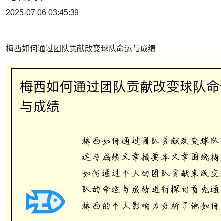
2025-07-06 03:45:39
梅西如何通过团队贡献改变球队命运与成绩