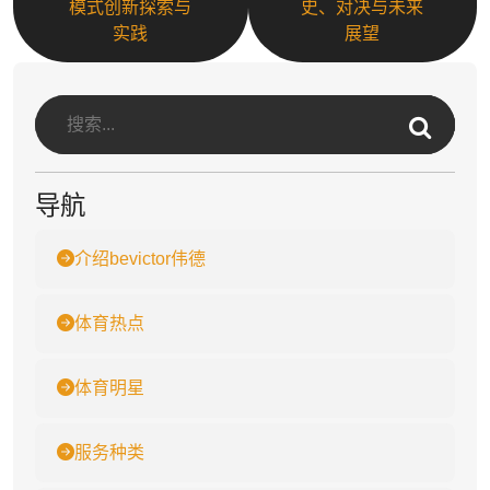
模式创新探索与
史、对决与未来
实践
展望
导航
介绍bevictor伟德
体育热点
体育明星
服务种类