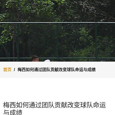
首页
梅西如何通过团队贡献改变球队命运与成绩
梅西如何通过团队贡献改变球队命运
与成绩