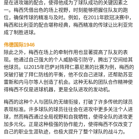
是在进攻端的配合，使得他成为了球队成功的关键因素之
一。梅西凭借出色的场上视野，时刻能够把握住队友的跑
位，确保传球的精准与及时。例如，在2011年欧冠决赛中，
梅西和比利亚的配合堪称经典，梅西精准的传球让比利亚完
成了制胜进球。
伟德国际1946
除此之外，梅西在场上的牵制作用也显著提高了队友的表
现。他通过自己强大的个人威胁吸引防守，腾出了空间给其
他球员。以2015年巴萨对阵拜仁慕尼黑的比赛为例，梅西的
突破打破了拜仁防线的平衡，他不仅自己进球，还帮助苏亚
雷斯和内马尔等人创造了机会。这种无私的团队合作精神使
得梅西不仅是进球机器，更是全队进攻的发动机。
梅西的这种个人与团队的无缝衔接，打破了许多传统的球员
表现标准。许多球队的球员往往会在进攻中更多关注个人进
球，然而梅西通过全局视野和自我牺牲，使得全队的进攻更
加多元化。正是这种极强的协作能力，使得梅西不仅改变了
自己的职业生涯轨迹，也极大提升了整个球队的战斗力。