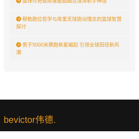
篮球传奇延续谁能超越克洛泽射手神话
穆勒跑位哲学与库里无球跑动理念的篮球智慧
探讨
男子5000米赛跑新星崛起 引领全球田径新风
潮
bevictor伟德
.