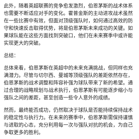
此外，随着英超联赛的竞争愈发激烈，伯恩茅斯的战术体系
也需要不断适应对手的变化。霍普金斯的主动进攻战术虽然
在一些比赛中有效，但面对顶级强队时，如何通过高效的防
守和快速反击取得优势，将是伯恩茅斯未来成功的关键。如
果球队能在这些方面找到突破口，他们在未来赛季中或许能
实现更大的突破。
总结：
总体来看，伯恩茅斯在英超中的未来充满挑战，但同样也充
满潜力。尽管与切尔西、曼城等顶级强队的差距依然存在，
伯恩茅斯的战术调整和阵容补强为球队带来了新的希望。通
过合理的战略规划与战术执行，伯恩茅斯有可能逐步缩小与
强队之间的差距，甚至创造一些令人意外的成绩。
然而，最终能否成功，仍然取决于球队是否能持续保持战术
的稳定性与执行力。在未来的赛季中，伯恩茅斯需保持谨慎
与进取的心态，充分利用每一次与强队对抗的机会，为自己
争取更多的胜利。