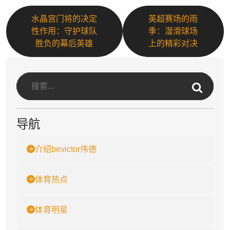
水晶宫门将的决定
英超赛场的雨
性作用：守护球队
季：湿滑球场
胜负的幕后英雄
上的精彩对决
导航
介绍bevictor伟德
体育热点
体育明星