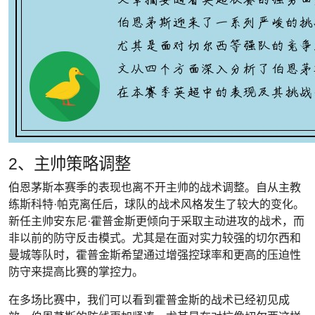
2、主帅策略调整
伯恩茅斯本赛季的表现也离不开主帅的战术调整。自从主教
练斯科特·帕克离任后，球队的战术风格发生了较大的变化。
新任主帅安东尼·霍普金斯更倾向于采取主动进攻的战术，而
非以前的防守反击模式。尤其是在面对实力较强的切尔西和
曼城等队时，霍普金斯希望通过增强控球率和更高的压迫性
防守来提高比赛的掌控力。
在多场比赛中，我们可以看到霍普金斯的战术已经初见成