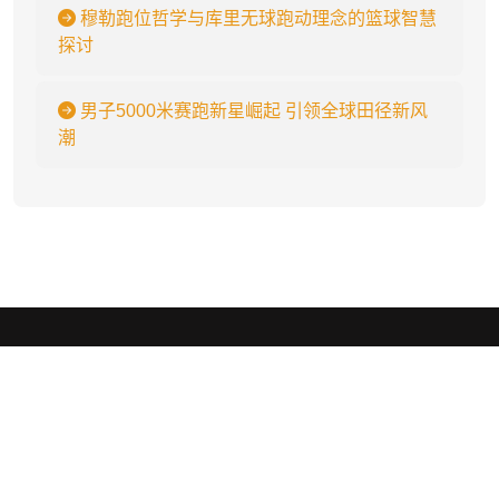
穆勒跑位哲学与库里无球跑动理念的篮球智慧
探讨
男子5000米赛跑新星崛起 引领全球田径新风
潮
bevictor伟德
.
bevictor伟德-bv伟德国际体育官方网站🏆bv伟德小师妹🏆是世界最受
欢迎的在线品牌之一,bevictor伟德公司产品广泛,提供网页版登录入