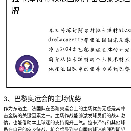
3、巴黎奥运会的主场优势
作为东道主，法国队在巴黎奥运会上的主场优势无疑是其冲
击金牌的关键因素之一。主场作战能够激发球员们的战斗激
情，也能借助本土球迷的支持提升士气。拉卡泽特和其他球
员在自己的家乡征战，将会感受到来自国内球迷的强烈期望