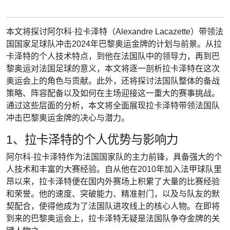
本文将探讨阿尔科·拉卡泽特（Alexandre Lacazette）带领法
国国家足球队冲击2024年巴黎奥运金牌的计划与前景。从拉
卡泽特的个人技术特点，到他在法国队中的领导力，再到巴
黎奥运对法国足球的意义，本文将逐一剖析拉卡泽特在这次
奥运会上的角色与贡献。此外，还将探讨法国队整体的备战
策略、阵容配备以及如何在主场迎接这一重大的赛事挑战。
通过这些层面的分析，本文将全面展现拉卡泽特带领法国队
冲击巴黎奥运金牌的决心与潜力。
1、拉卡泽特的个人优势与影响力
阿尔科·拉卡泽特作为法国国家队的主力前锋，具备强大的个
人技术和丰富的大赛经验。自从他在2010年加入法甲球队里
昂以来，拉卡泽特便在国内外赛场上积累了大量的比赛经验
和荣誉。他的速度、突破能力、精准射门，以及与队友的默
契配合，使得他成为了法国队进攻线上的核心人物。在即将
到来的巴黎奥运会上，拉卡泽特无疑是法国队争夺金牌的关