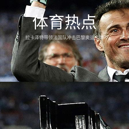
体育热点
拉卡泽特带领法国队冲击巴黎奥运金牌