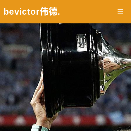
bevictor伟德
.