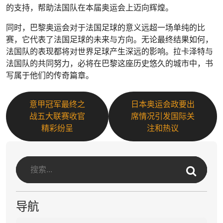
的支持，帮助法国队在本届奥运会上迈向辉煌。
同时，巴黎奥运会对于法国足球的意义远超一场单纯的比
赛，它代表了法国足球的未来与方向。无论最终结果如何，
法国队的表现都将对世界足球产生深远的影响。拉卡泽特与
法国队的共同努力，必将在巴黎这座历史悠久的城市中，书
写属于他们的传奇篇章。
意甲冠军最终之
日本奥运会政要出
战五大联赛收官
席情况引发国际关
精彩纷呈
注和热议
导航