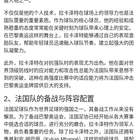
键人物之一。
不仅仅是他的个人技术，拉卡泽特在球场上的领导力也是法
国队需要的重要素质。作为球队的核心球员，他的经验和成
熟稳重的态度常常能在关键时刻为球队带来心理上的安定。
在巴黎奥运这样的舞台上，拉卡泽特能够通过自己的表现激
励队友，帮助年轻球员迅速融入球队节奏，建立起强大的团
队凝聚力。
此外，拉卡泽特在对抗强队时的表现尤为出色。他在面对世
界顶级防线时的应对能力和攻击性总能为法国队带来意想不
到的突破，这种在高强度比赛中的适应能力将为法国队冲击
巴黎奥运金牌提供巨大的支持。
2、法国队的备战与阵容配置
法国足球队作为世界足球的强国之一，其备战工作从来没有
懈怠。为了备战巴黎奥运会，法国足协已经开始从各大赛事
中挑选合适的球员，进行充分的磨合。拉卡泽特作为领军人
物，肩负着重要的任务。除了拉卡泽特之外，法国队还拥有
像基利安·姆巴佩（Kylian Mbappé）这样的超级球员，搭配