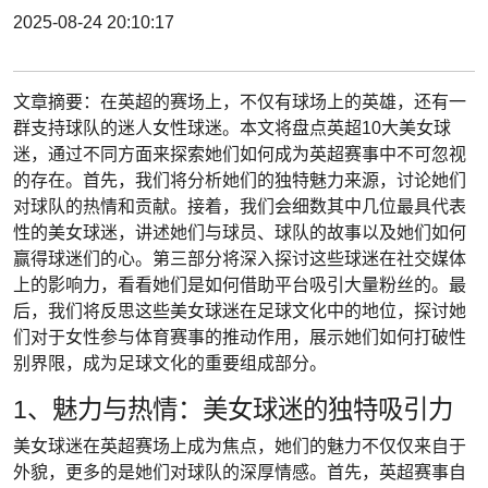
2025-08-24 20:10:17
文章摘要：在英超的赛场上，不仅有球场上的英雄，还有一
群支持球队的迷人女性球迷。本文将盘点英超10大美女球
迷，通过不同方面来探索她们如何成为英超赛事中不可忽视
的存在。首先，我们将分析她们的独特魅力来源，讨论她们
对球队的热情和贡献。接着，我们会细数其中几位最具代表
性的美女球迷，讲述她们与球员、球队的故事以及她们如何
赢得球迷们的心。第三部分将深入探讨这些球迷在社交媒体
上的影响力，看看她们是如何借助平台吸引大量粉丝的。最
后，我们将反思这些美女球迷在足球文化中的地位，探讨她
们对于女性参与体育赛事的推动作用，展示她们如何打破性
别界限，成为足球文化的重要组成部分。
1、魅力与热情：美女球迷的独特吸引力
美女球迷在英超赛场上成为焦点，她们的魅力不仅仅来自于
外貌，更多的是她们对球队的深厚情感。首先，英超赛事自