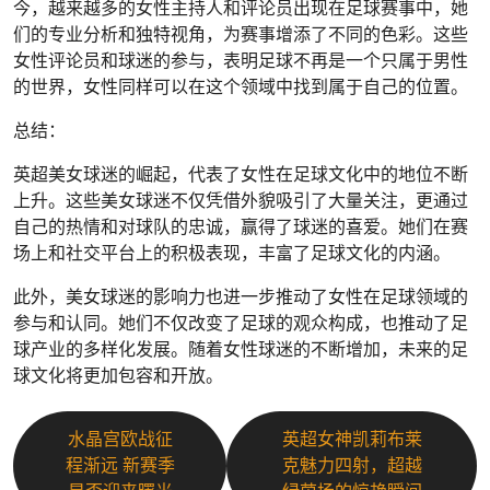
今，越来越多的女性主持人和评论员出现在足球赛事中，她
们的专业分析和独特视角，为赛事增添了不同的色彩。这些
女性评论员和球迷的参与，表明足球不再是一个只属于男性
的世界，女性同样可以在这个领域中找到属于自己的位置。
总结：
英超美女球迷的崛起，代表了女性在足球文化中的地位不断
上升。这些美女球迷不仅凭借外貌吸引了大量关注，更通过
自己的热情和对球队的忠诚，赢得了球迷的喜爱。她们在赛
场上和社交平台上的积极表现，丰富了足球文化的内涵。
此外，美女球迷的影响力也进一步推动了女性在足球领域的
参与和认同。她们不仅改变了足球的观众构成，也推动了足
球产业的多样化发展。随着女性球迷的不断增加，未来的足
球文化将更加包容和开放。
水晶宫欧战征
英超女神凯莉布莱
程渐远 新赛季
克魅力四射，超越