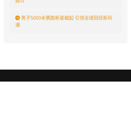
探讨
男子5000米赛跑新星崛起 引领全球田径新风
潮
bevictor伟德
.
bevictor伟德-bv伟德国际体育官方网站🏆bv伟德小师妹🏆是世界最受
欢迎的在线品牌之一,bevictor伟德公司产品广泛,提供网页版登录入
口,全站app下载,竞猜,电子,电竞,真人,体育,彩票,捕鱼,将秉承以服务为