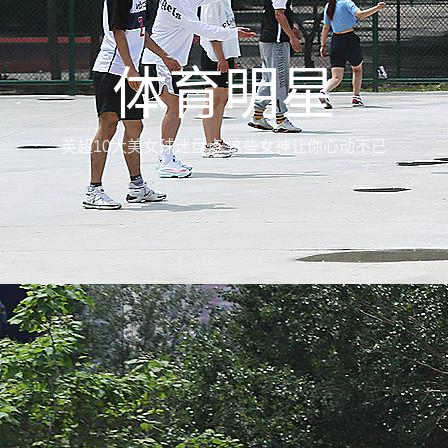
体育明星
英超10大美女球迷盘点 这些女神让你心动不已