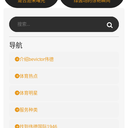
是否迎来曙光
绿茵场的惊艳瞬间
导航
介绍bevictor伟德
体育热点
体育明星
服务种类
找到伟德国际1946