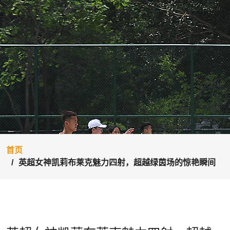
首页
英超女神凯莉布莱克魅力四射，超越绿茵场的惊艳瞬间