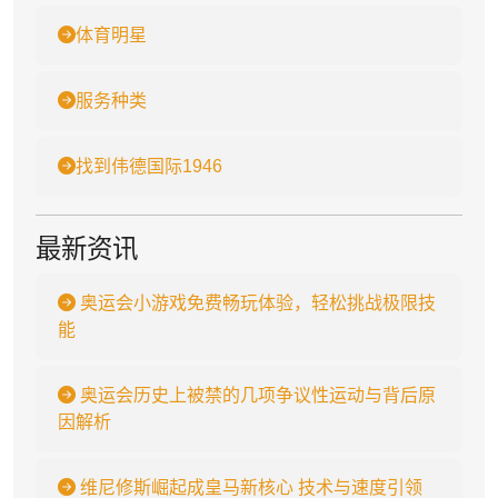
体育明星
服务种类
找到伟德国际1946
最新资讯
奥运会小游戏免费畅玩体验，轻松挑战极限技
能
奥运会历史上被禁的几项争议性运动与背后原
因解析
维尼修斯崛起成皇马新核心 技术与速度引领