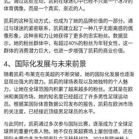
式。通过这些互动，凯莉在球迷心中已经不只是一个冰冷的
体育偶像，而是一个真实、亲近的人。
凯莉的这种互动方式，也成为了她的品牌价值的一部分。通
过与球迷的紧密联系，凯莉建立起了一种几乎无距离感的偶
像形象，这种亲和力让她获得了更多的忠实粉丝。数据显
示，她的粉丝群体中，有超过40%的粉丝为年轻女性，这一
群体的消费潜力巨大，也进一步增强了凯莉的商业价值。
4、国际化发展与未来前景
随着凯莉·布莱克在英超的不断突破，她的国际化发展也逐渐
显现出强大的潜力。凯莉的球场表现以及她独特的个人魅
力，让她在全球范围内积累了越来越多的粉丝。尤其是在欧
洲和美国市场，她的知名度已经超过了许多男性足球运动
员。根据某国际体育数据公司发布的报告，凯莉在欧洲市场
的关注度，已经接近顶级男足球员的水平。
与此同时，凯莉通过多次参与国际比赛，逐渐成为了全球足
球界的重要代表人物。她不仅在英超赛场上屡创佳绩，还在
国际大赛中多次为国家队立下赫赫战功。2024年欧洲杯上，